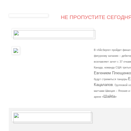
НЕ ПРОПУСТИТЕ СЕГОДН
В «Айсберге» пройдет фина
фигурному катанию – дебюти
возглавляет зачет с 37 очкам
Канада, команда США третья,
Евгением Плющенко
Е
будут стремиться танцоры
Кацалапов
. Групповой х
матчами Швеция – Япония и 
Шайба
арене «
»