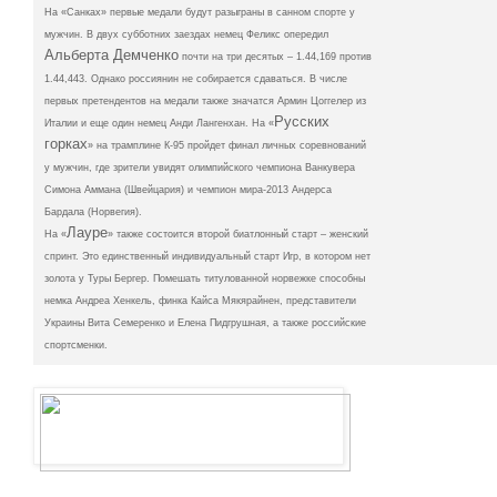
На «Санках» первые медали будут разыграны в санном спорте у
мужчин. В двух субботних заездах немец Феликс опередил
Альберта Демченко
почти на три десятых – 1.44,169 против
1.44,443. Однако россиянин не собирается сдаваться. В числе
первых претендентов на медали также значатся Армин Цоггелер из
Русских
Италии и еще один немец Анди Лангенхан. На «
горках
» на трамплине К-95 пройдет финал личных соревнований
у мужчин, где зрители увидят олимпийского чемпиона Ванкувера
Симона Аммана (Швейцария) и чемпион мира-2013 Андерса
Бардала (Норвегия).
Лауре
На «
» также состоится второй биатлонный старт – женский
спринт. Это единственный индивидуальный старт Игр, в котором нет
золота у Туры Бергер. Помешать титулованной норвежке способны
немка Андреа Хенкель, финка Кайса Мякярайнен, представители
Украины Вита Семеренко и Елена Пидгрушная, а также российские
спортсменки.