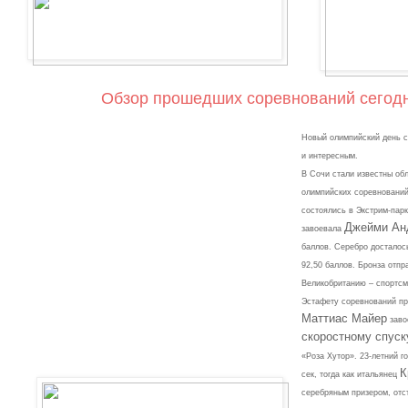
Обзор прошедших соревнований сегод
Новый олимпийский день 
и интересным.
В Сочи стали известны об
олимпийских соревновани
состоялись в Экстрим-пар
Джейми Ан
завоевала
баллов. Серебро достало
92,50 баллов. Бронза отп
Великобританию – спортсм
Эстафету соревнований пр
Маттиас Майер
заво
скоростному спуск
«Роза Хутор». 23-летний г
К
сек, тогда как итальянец
серебряным призером, отст