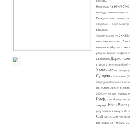
секунды.
Кьетил Янс
Норвежец
команде, чемпион мира по
Свиндаль занял четвертое
спортсмен – Боде Миллер 
восьмым.
скиат
Соревнования по
классическим плюс 15 км 
комплексе «Лаура» стали 
упорной борьбе на финиш
Дарио Кол
швейцарец
вторым стал олимпийский
Хелльнер
из Швеции (+
Сундбю
из Норвегии (+
опередил Максима Вылегж
На «Адлер-Арене» в скорос
3000 м у женщин первую 
Граф
, взяв бронзу, ее р
Ирен Вюст
секунды.
(Н
результатом 4 минуты 00.
Сабликова
из Чехии за
дистанцию за 4 минуты 01.