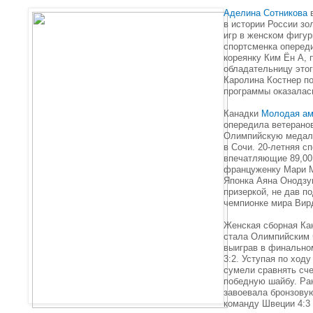
Аделина Сотникова
в
в истории России з
игр в женском фигур
спортсменка опереди
кореянку Ким Ён А,
обладательницу этог
Каролина Костнер п
программы оказалась
Канадки
Молодая ам
опередила ветерано
Олимпийскую медаль
в Сочи. 20-летняя с
впечатляющие 89,00
француженку Мари М
Японка Аяна Онодзу
призеркой, не дав п
чемпионке мира Вир
Женская сборная Ка
стала Олимпийским 
выиграв в финально
3:2. Уступая по ходу
сумели сравнять сче
победную шайбу. Ра
завоевала бронзову
команду Швеции 4:3