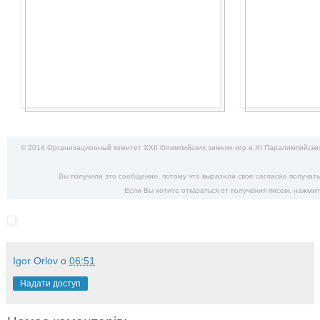
© 2014 Организационный комитет XXII Олимпийских зимних игр и XI Паралимпийских
Вы получили это сообщение, потому что выразили свое согласие получат
Если Вы хотите отказаться от получения писем,
нажмит
Igor Orlov
о
06:51
Надати доступ