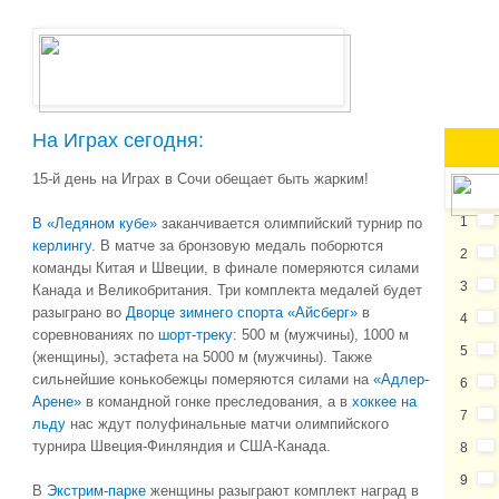
На Играх сегодня:
15-й день на Играх в Сочи обещает быть жарким!
1
В «Ледяном кубе»
заканчивается олимпийский турнир по
керлингу
. В матче за бронзовую медаль поборются
2
команды Китая и Швеции, в финале померяются силами
3
Канада и Великобритания. Три комплекта медалей будет
разыграно во
Дворце зимнего спорта «Айсберг»
в
4
соревнованиях по
шорт-треку
: 500 м (мужчины), 1000 м
5
(женщины), эстафета на 5000 м (мужчины). Также
сильнейшие конькобежцы померяются силами на
«Адлер-
6
Арене»
в командной гонке преследования, а в
хоккее на
7
льду
нас ждут полуфинальные матчи олимпийского
турнира Швеция-Финляндия и США-Канада.
8
9
В
Экстрим-парке
женщины разыграют комплект наград в