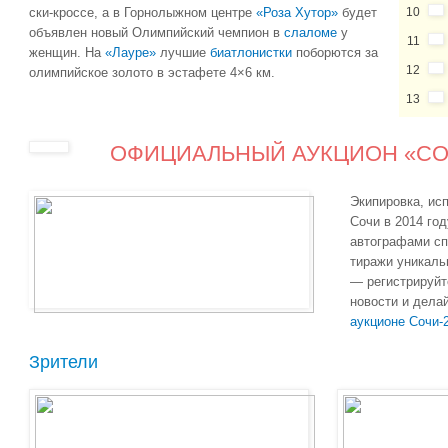
ски-кроссе, а в Горнолыжном центре
«Роза Хутор»
будет
10
объявлен новый Олимпийский чемпион в
слаломе
у
11
женщин. На
«Лауре»
лучшие
биатлонистки
поборются за
12
олимпийское золото в эстафете 4×6 км.
13
ОФИЦИАЛЬНЫЙ АУКЦИОН «СОЧ
Экипировка, ис
Сочи в 2014 го
автографами сп
тиражи уникаль
— регистрируйт
новости и дела
аукционе Сочи-
Зрители