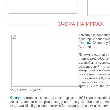
ВЧЕРА НА ИГРАХ
Командные соревно
двоеборью заверши
сборной
. Серебро у 
Австрии.
По сумме баллов за
лидировала сборная
австрийцы и норвежц
соревнований — лыж
завершилась победо
показавших итоговое 
отставанием в 0,3 с
финишировали спорт
третьими к финишу 
результатом +3,4 сек.
Канада
во вторник завоевала свою первую с 1998 года олимпийс
женском керлинге, одержав победу над Швецией в финале со сче
обыграла Швейцарию со счетом 6-5 и стала бронзовым призером.