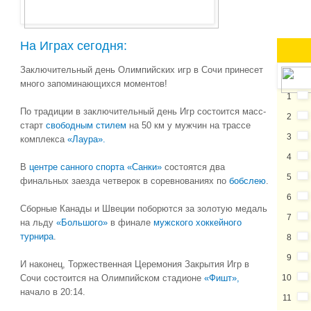
На Играх сегодня:
Заключительный день Олимпийских игр в Сочи принесет
много запоминающихся моментов!
1
По традиции в заключительный день Игр состоится масс-
2
старт
свободным стилем
на 50 км у мужчин на трассе
3
комплекса
«Лаура».
4
В
центре санного спорта «Санки»
состоятся два
5
финальных заезда четверок в соревнованиях по
бобслею
.
6
Сборные Канады и Швеции поборются за золотую медаль
7
на льду
«Большого»
в финале
мужского хоккейного
турнира
.
8
9
И наконец, Торжественная Церемония Закрытия Игр в
Сочи состоится на Олимпийском стадионе
«Фишт»,
10
начало в 20:14.
11