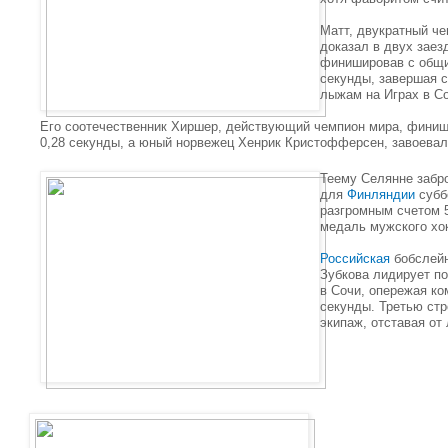
Матт, двукратный че
доказал в двух заез
финишировав с общи
секунды, завершая с
лыжам на Играх в Со
Его соотечественник Хиршер, действующий чемпион мира, финиш
0,28 секунды, а юный норвежец Хенрик Кристофферсен, завоевал
Теему Селянне забр
для
Финляндии
субб
разгромным счетом 5
медаль мужского хок
Российская
бобслейн
Зубкова лидирует по
в Сочи, опережая ко
секунды. Третью стр
экипаж, отставая от