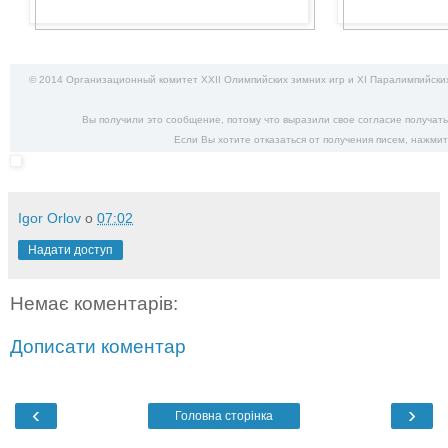
© 2014 Организационный комитет XXII Олимпийских зимних игр и XI Паралимпийских
Вы получили это сообщение, потому что выразили свое согласие получат
Если Вы хотите отказаться от получения писем,
нажмит
Igor Orlov
о
07:02
Надати доступ
Немає коментарів:
Дописати коментар
‹
›
Головна сторінка