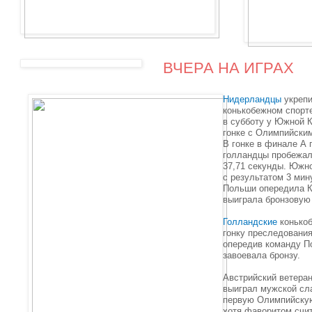
ВЧЕРА НА ИГРАХ
Нидерландцы
укрепи
конькобежном спорте
в субботу у Южной 
гонке с Олимпийски
В гонке в финале А
голландцы пробежал
37,71 секунды. Южн
с результатом 3 мин
Польши опередила К
выиграла бронзовую
Голландские
конькоб
гонку преследования
опередив команду П
завоевала бронзу.
Австрийский ветера
выиграл мужской сл
первую Олимпийскую
хотя фаворитом счи