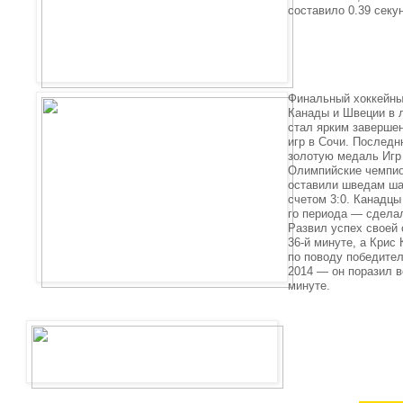
составило 0.39 секу
Финальный хоккейны
Канады и Швеции в 
стал ярким заверше
игр в Сочи. Послед
золотую медаль Игр
Олимпийские чемпио
оставили шведам ша
счетом 3:0. Канадцы
го периода — сделал
Развил успех своей 
36-й минуте, а Крис
по поводу победите
2014 — он поразил в
минуте.