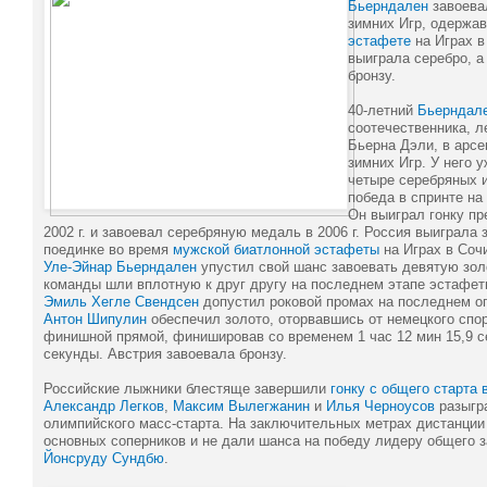
Бьерндален
завоева
зимних Игр, одержа
эстафете
на Играх в
выиграла серебро, а
бронзу.
40-летний
Бьерндал
соотечественника, л
Бьерна Дэли, в арсе
зимних Игр. У него 
четыре серебряных 
победа в спринте на 
Он выиграл гонку пр
2002 г. и завоевал серебряную медаль в 2006 г. Россия выиграла
поединке во время
мужской биатлонной эстафеты
на Играх в Сочи
Уле-Эйнар Бьерндален
упустил свой шанс завоевать девятую зол
команды шли вплотную к друг другу на последнем этапе эстафет
Эмиль Хегле Свендсен
допустил роковой промах на последнем о
Антон Шипулин
обеспечил золото, оторвавшись от немецкого сп
финишной прямой, финишировав со временем 1 час 12 мин 15,9 се
секунды. Австрия завоевала бронзу.
Российские лыжники блестяще завершили
гонку с общего старта
Александр Легков
,
Максим Вылегжанин
и
Илья Черноусов
разыгр
олимпийского масс-старта. На заключительных метрах дистанции
основных соперников и не дали шанса на победу лидеру общего 
Йонсруду Сундбю
.