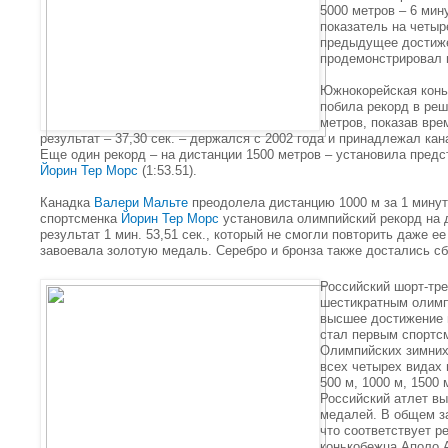
5000 метров – 6 мину
показатель на четыр
предыдущее достиже
продемонстрировал н
Южнокорейская кон
побила рекорд в ре
метров, показав вре
результат – 37,30 сек. – держался с 2002 года и принадлежал ка
Еще один рекорд – на дистанции 1500 метров – установила пред
Йорин Тер Морс
(1:53.51).
Канадка
Валери Мальте
преодолела дистанцию 1000 м за 1 минуту
спортсменка
Йорин Тер Морс
установила олимпийский рекорд на д
результат 1 мин. 53,51 сек., который не смогли повторить даже е
завоевала золотую медаль. Серебро и бронза также достались с
Российский шорт-тр
шестикратным олимп
высшее достижение в
стал первым спортс
Олимпийских зимних
всех четырех видах 
500 м, 1000 м, 1500 
Российский атлет в
медалей. В общем за
что соответствует р
конькобежца Аполо 