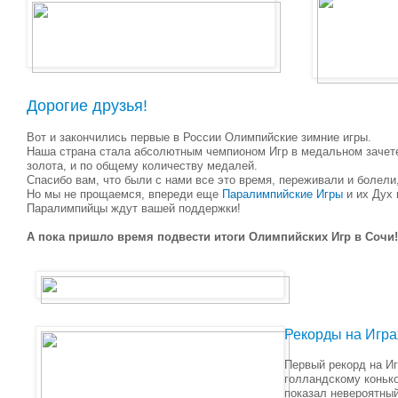
Дорогие друзья!
Вот и закончились первые в России Олимпийские зимние игры.
Наша страна стала абсолютным чемпионом Игр в медальном зачете
золота, и по общему количеству медалей.
Спасибо вам, что были с нами все это время, переживали и болели
Но мы не прощаемся, впереди еще
Паралимпийские Игры
и их Дух 
Паралимпийцы ждут вашей поддержки!
А пока пришло время подвести итоги Олимпийских Игр в Сочи!
Рекорды на Игра
Первый рекорд на И
голландскому конь
показал невероятный