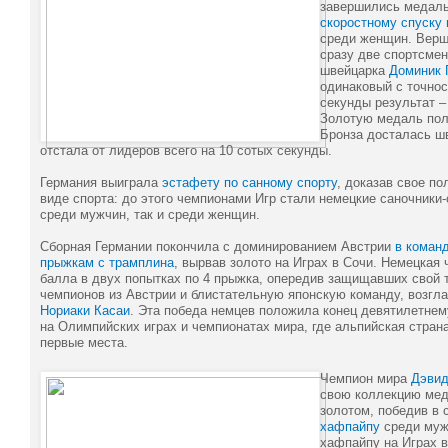
завершились медаль
скоростному спуску
среди женщин. Верш
сразу две спортсме
швейцарка
Доминик 
одинаковый с точно
секунды результат –
Золотую медаль пол
Бронза досталась ш
отстала от лидеров всего на 10 сотых секунды.
Германия выиграла
эстафету по санному спорту
, доказав свое по
виде спорта: до этого чемпионами Игр стали немецкие саночники-
среди мужчин, так и среди женщин.
Cборная Германии покончила с доминированием Австрии
в коман
прыжкам с трамплина
, вырвав золото на Играх в Сочи. Немецкая 
балла в двух попытках по 4 прыжка, опередив защищавших свой 
чемпионов из Австрии и блистательную японскую команду, возгл
Нориаки Касаи
. Эта победа немцев положила конец девятилетне
на Олимпийских играх и чемпионатах мира, где альпийская стран
первые места.
Чемпион мира
Дэвид
свою коллекцию ме
золотом, победив в
хафпайпу
среди мужч
хафпайпу на Играх 