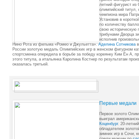
летний фигурист из 
олимпийский титул, 
чемпиона мира Патри
Установив в коротко
по количеству балло
свою историческую 
трибунами Дворца зи
исполнив произволь
Нино Рота из фильма «Ромео и Джульетта».
Аделина Сотникова
в
России золотую медаль Олимпийских игр в женском фигурном кат
спортсменка опередила в борьбе за победу кореянку Ким Ён А, 
этого титула, а итальянка Каролина Костнер по результатам про
оказалась третьей.
Первые медали
Первое золото Олим
выиграл американск
Коценбург
. 20-летни
обладателем золото
зимних игр в Сочи, 
среди мужчин по
сл