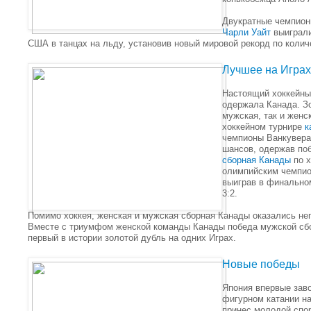
Двукратные чемпио
Чарли Уайт
выиграли
США в танцах на льду, установив новый мировой рекорд по колич
Лучшее на Играх
Настоящий хоккейны
одержала Канада. З
мужская, так и женс
хоккейном турнире
к
чемпионы Ванкувера
шансов, одержав поб
сборная Канады
по х
олимпийским чемпио
выиграв в финально
3:2.
Помимо хоккея, женская и мужская сборная Канады оказались не
Вместе с триумфом женской команды Канады победа мужской сбо
первый в истории золотой дубль на одних Играх.
Новые победы
Япония впервые зав
фигурном катании на
принес молодой сп