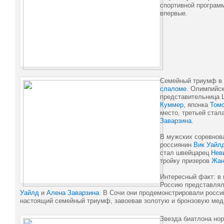
спортивной програм
впервые.
Семейный триумф в
слаломе
. Олимпийск
представительница
Куммер
, японка
Томо
место, третьей стал
Заварзина.
В мужских соревнов
россиянин
Вик Уайл
стал швейцарец
Нев
тройку призеров
Жан
Интересный факт: в
Россию представлял
Уайлд
и
Алена Заварзина
. В Сочи они продемонстрировали росс
настоящий семейный триумф, завоевав золотую и бронзовую мед
Звезда биатлона но