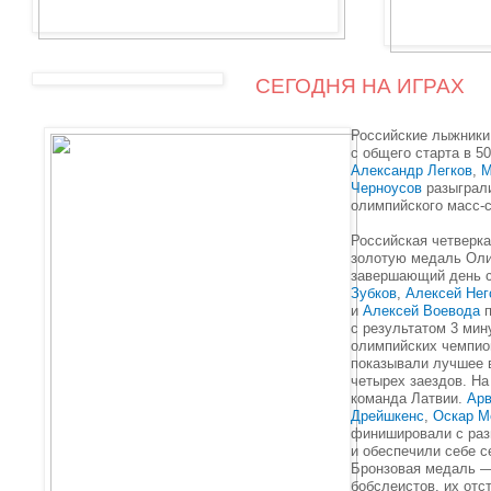
СЕГОДНЯ НА ИГРАХ
Российские лыжник
с общего старта в 5
Александр Легков
,
М
Черноусов
разыграли
олимпийского масс-с
Российская четверка
золотую медаль Оли
завершающий день 
Зубков
,
Алексей Нег
и
Алексей Воевода
п
с результатом 3 мин
олимпийских чемпио
показывали лучшее 
четырех заездов. На
команда Латвии.
Арв
Дрейшкенс
,
Оскар М
финишировали с разн
и обеспечили себе с
Бронзовая медаль —
бобслеистов, их отс