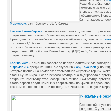
Коценбурга был оцен
некоторые из его со
вторых спусках высо
победителем. Норв
балла) завоевал сер
Макморрис
взял бронзу с 88,75 балла.
Натали Гайзенбергер
(Германия) выиграла в одиночных соревнов
среди женщин с самым большим отрывом после Олимпийских зимн
Преимущество Гайзенбергер перед серебряной медалисткой
Тать
составило 1,139 сек. Большее преимущество золотого призера п
историю Олимпийских зимних игр имело место лишь однажды - в 1
Эндерлайн (ГДР) обошла Ильзе Гайслер (ГДР) на 2,75 сек. также
среди саночниц.
Карина Фогт
(Германия) завоевала первую олимпийскую золотую
с трамплина
среди женщин, обескуражив
Сару Таканаси
(Япония),
которые прошли на Комплексе трамплинов «Русские горки». Фогт 
этапы Кубка мира. После первого раунда она лидировала с прыжк
сохранить преимущество, совершив в финальном раунде прыжок н
стала первой среди немецких спортсменок на крупных соревнова
тех самых пор, как начали проводиться чемпионаты и кубки мира 
Уникальные резу
Скоростной спуск на
на двоих. С уникаль