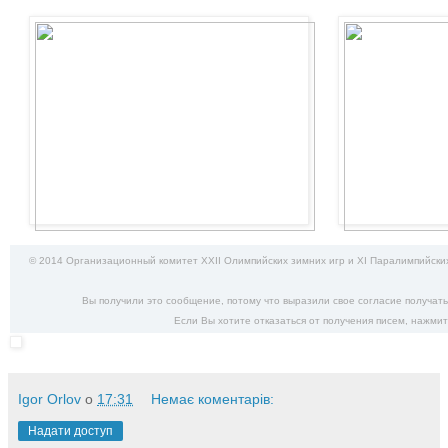
© 2014 Организационный комитет XXII Олимпийских зимних игр и XI Паралимпийских
Вы получили это сообщение, потому что выразили свое согласие получат
Если Вы хотите отказаться от получения писем,
нажмит
Igor Orlov
о
17:31
Немає коментарів:
Надати доступ