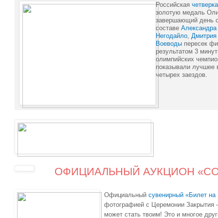
Российская
четверка
золотую медаль Оли
завершающий день с
составе
Александра
Негодайло
,
Дмитрия
Воеводы
пересек фи
результатом 3 минут
олимпийских чемпио
показывали лучшее 
четырех заездов.
ОФИЦИАЛЬНЫЙ АУКЦИОН «СО
Официальный
сувенирный «Билет на 
фотографией с Церемонии Закрытия 
может стать твоим! Это и многое друг