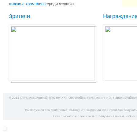
лыжах с трамплина
среди женщин.
Зрители
Награждени
© 2014 Организационный комитет XXII Олимпийских зимних игр и XI Паралимпийских
Вы получили это сообщение, потому что выразили свое согласие получат
Если Вы хотите отказаться от получения писем,
нажмит