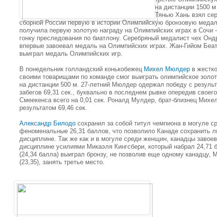
на дистанции 1500 м
Тянью Хань взял сер
сборной России первую в истории Олимпийскую бронзовую медал
получила первую золотую награду на Олимпийских играх в Сочи
гонку преследования по биатлону. Серебряный медалист чех Онд
впервые завоевал медаль на Олимпийских играх. Жан-Гийом Беат
выиграл медаль Олимпийских игр.
В понедельник голландский конькобежец
Михел Мюлдер
в жестко
своими товарищами по команде смог выиграть олимпийское золот
на дистанции 500 м. 27-летний Мюлдер одержал победу с резуль
забегов 69,31 сек., буквально в последнем рывке опередив своег
Смеекенса всего на 0,01 сек. Роналд Мулдер, брат-близнец Михел
результатом 69,46 сек.
Александр Билодо
сохранил за собой титул чемпиона в могуле с
феноменальные 26,31 баллов, что позволило Канаде сохранить л
дисциплине. Так же как и в могуле среди женщин, канадцы завоев
дисциплине усилиями Микаэля Кингсбери, который набрал 24,71
(24,34 балла) выиграл бронзу, не позволив еще одному канадцу, 
(23,35), занять третье место.