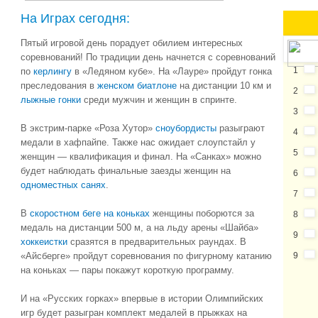
На Играх сегодня:
Пятый игровой день порадует обилием интересных
соревнований! По традиции день начнется с соревнований
1
по
керлингу
в «Ледяном кубе». На «Лауре» пройдут гонка
преследования в
женском биатлоне
на дистанции 10 км и
2
лыжные гонки
среди мужчин и женщин в спринте.
3
В экстрим-парке «Роза Хутор»
сноубордисты
разыграют
4
медали в хафпайпе. Также нас ожидает слоупстайл у
5
женщин — квалификация и финал. На «Санках» можно
будет наблюдать финальные заезды женщин на
6
одноместных санях
.
7
В
скоростном беге на коньках
женщины поборются за
8
медаль на дистанции 500 м, а на льду арены «Шайба»
9
хоккеистки
сразятся в предварительных раундах. В
«Айсберге» пройдут соревнования по фигурному катанию
9
на коньках — пары покажут короткую программу.
И на «Русских горках» впервые в истории Олимпийских
игр будет разыгран комплект медалей в прыжках на