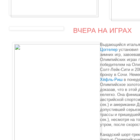
ВЧЕРА НА ИГРАХ
Выдающийся италья
Цоггелер
установил 
зимних игр, завоева
Олимпийских играх 
победителем на Олим
Солт-Лейк-Сити и 20
бронзу в Сочи. Нем
Хёфль-Риш
в понеде
Олимпийское золото
доказав, что в этой
нелегко. Она финиш
австрийской спортсм
сек.) и американки 
допустившей серьез
трассы и пришедшей 
сек.), несмотря на т
утром, после скорос
Канадский шорт-тре
третью Олимпийскую