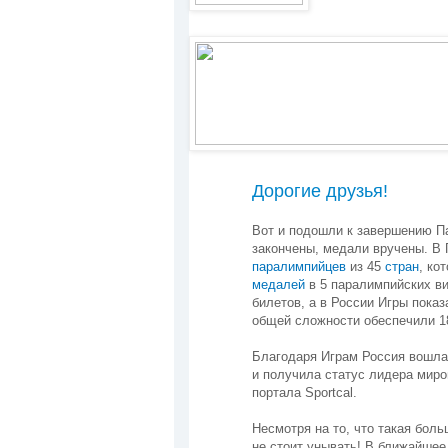
Дорогие друзья!
Вот и подошли к завершению П
закончены, медали вручены. В
паралимпийцев
из 45
стран
, ко
медалей
в 5 паралимпийских ви
билетов, а в России Игры пока
общей сложности обеспечили 1
Благодаря Играм Россия вошла
и получила статус лидера миров
портала Sportcal.
Несмотря на то, что такая бол
не стоит унывать! В ближайшее