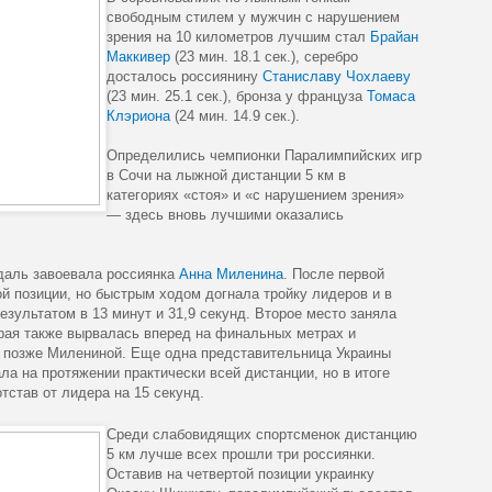
свободным стилем у мужчин с нарушением
зрения на 10 километров лучшим стал
Брайан
Маккивер
(23 мин. 18.1 сек.), серебро
досталось россиянину
Станиславу Чохлаеву
(23 мин. 25.1 сек.), бронза у француза
Томаса
Клэриона
(24 мин. 14.9 сек.).
Определились чемпионки Паралимпийских игр
в Сочи на лыжной дистанции 5 км в
категориях «стоя» и «с нарушением зрения»
— здесь вновь лучшими оказались
едаль завоевала россиянка
Анна Миленина
. После первой
ой позиции, но быстрым ходом догнала тройку лидеров и в
езультатом в 13 минут и 31,9 секунд. Второе место заняла
орая также вырвалась вперед на финальных метрах и
д позже Милениной. Еще одна представительница Украины
а на протяжении практически всей дистанции, но в итоге
тстав от лидера на 15 секунд.
Среди слабовидящих спортсменок дистанцию
5 км лучше всех прошли три россиянки.
Оставив на четвертой позиции украинку