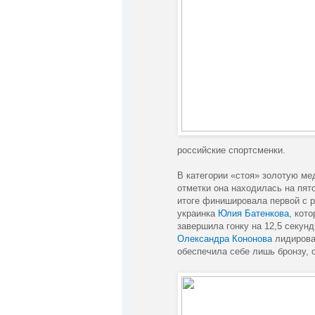
российские спортсменки.
В категории «стоя» золотую м
отметки она находилась на пят
итоге финишировала первой с р
украинка
Юлия Батенкова
, кот
завершила гонку на 12,5 секун
Олександра Кононова
лидировал
обеспечила себе лишь бронзу, о