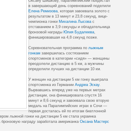
Оксану Шишкову, паралимпийский пьедестал
в завершающий день соревнований поделили
Елена Ремизова
, которая завоевала золото с
результатом в 13 минут и 23,8 секунд, вице-
чемпионка гонки
Михалина Лысова
с
отставанием в 3,9 секунды и обладательница
бронзовой награды
Юлия Будалеева
,
финишировавшая на 4,8 секунд позже.
Соревновательная программа по
лыжным
гонкам
завершилась состязанием
спортсменов в категории «сидя» — женщины
преодолели дистанцию в 5 км, а мужчины
определили лучших на дистанции 10 км.
У женщин на дистанции 5 км гонку выиграла
спортсменка из Германии
Андреа Эскау
.
Вырвавшись вперед уже на первых метрах
дистанции, она финишировала спустя 16
минут и 8,6 секунд и завоевала свою вторую
медаль на Паралимпийских играх в Сочи —
первая досталась ей по итогам биатлонной
зером лыжной гонки на дистанции 5 км стала украинка
 а бронзовую награду заработала американка
Оксана Мастерс