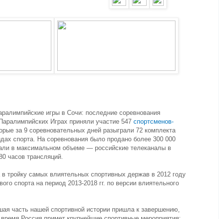
аралимпийские игры в Сочи: последние соревнования
 Паралимпийских Играх приняли участие 547
спортсменов-
торые за 9 соревновательных дней разыграли 72 комплекта
дах спорта. На соревнования было продано более 300 000
зали в максимальном объеме — российские телеканалы в
80 часов трансляций.
 в тройку самых влиятельных спортивных держав в 2012 году
ого спорта на период 2013-2018 гг. по версии влиятельного
ьшая часть нашей спортивной истории пришла к завершению,
 время Россия примет крупнейшие спортивные мероприятия: