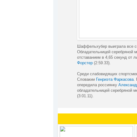
Шаффельхубер выиграла все сор
Обладательницей серебряной м
отставанием в 4,65 секунд от 
Форстер
(2:59.33).
Среди слабовидящих спортсмен
Словакии
Генриэта Фаркасова
.
опередила россиянку
Александ
обладательницей серебряной м
(3:01.11).