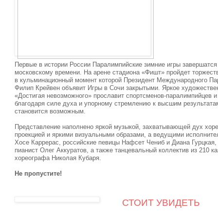
Первые в истории России Паралимпийские зимние игры завершатся 
московскому времени. На арене стадиона «Фишт» пройдет торжест
в кульминационный момент которой Президент Международного Па
Филип Крейвен объявит Игры в Сочи закрытыми. Яркое художестве
«Достигая невозможного» прославит спортсменов-паралимпийцев и 
благодаря силе духа и упорному стремлению к высшим результата
становится возможным.
Представление наполнено яркой музыкой, захватывающей дух хоре
проекцией и яркими визуальными образами, а ведущими исполните
Хосе Каррерас, российские певицы Нафсет Чениб и Диана Гурцкая,
пианист Олег Аккуратов, а также танцевальный коллектив из 210 к
хореографа Николая Кубаря.
Не пропустите!
СТОИТ УВИДЕТЬ