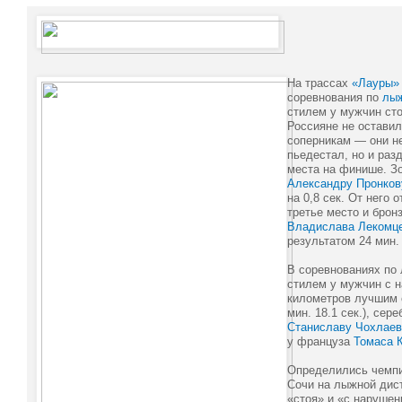
На трассах
«Лауры»
соревнования по
лы
стилем у мужчин сто
Россияне не оставил
соперникам — они не
пьедестал, но и раз
места на финише. З
Александру Пронков
на 0,8 сек. От него 
третье место и брон
Владислава Лекомц
результатом 24 мин. 
В соревнованиях по
стилем у мужчин с н
километров лучшим
мин. 18.1 сек.), сер
Станиславу Чохлаев
у француза
Томаса 
Определились чемпи
Сочи на лыжной дист
«стоя» и «с нарушен