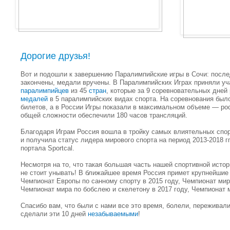
Дорогие друзья!
Вот и подошли к завершению Паралимпийские игры в Сочи: посл
закончены, медали вручены. В Паралимпийских Играх приняли уч
паралимпийцев
из 45
стран
, которые за 9 соревновательных дней
медалей
в 5 паралимпийских видах спорта. На соревнования было
билетов, а в России Игры показали в максимальном объеме — ро
общей сложности обеспечили 180 часов трансляций.
Благодаря Играм Россия вошла в тройку самых влиятельных спор
и получила статус лидера мирового спорта на период 2013-2018 гг
портала Sportcal.
Несмотря на то, что такая большая часть нашей спортивной исто
не стоит унывать! В ближайшее время Россия примет крупнейшие
Чемпионат Европы по санному спорту в 2015 году, Чемпионат мир
Чемпионат мира по бобслею и скелетону в 2017 году, Чемпионат 
Спасибо вам, что были с нами все это время, болели, переживал
сделали эти 10 дней
незабываемыми
!