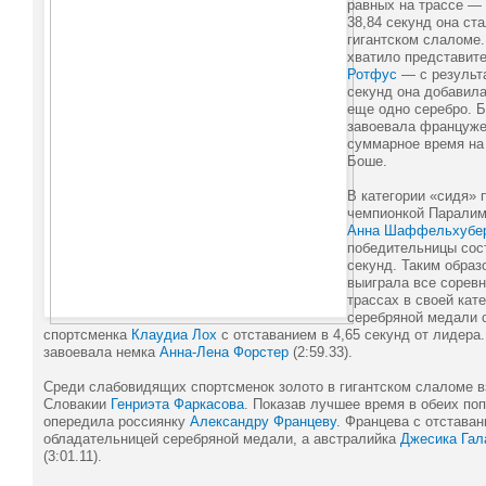
равных на трассе — 
38,84 секунд она ст
гигантском слаломе.
хватило представит
Ротфус
— с результа
секунд она добавила
еще одно серебро. 
завоевала француж
суммарное время на 
Боше.
В категории «сидя» 
чемпионкой Паралим
Анна Шаффельхубе
победительницы сост
секунд. Таким обра
выиграла все соревн
трассах в своей кат
серебряной медали 
спортсменка
Клаудиа Лох
с отставанием в 4,65 секунд от лидера
завоевала немка
Анна-Лена Форстер
(2:59.33).
Среди слабовидящих спортсменок золото в гигантском слаломе 
Словакии
Генриэта Фаркасова
. Показав лучшее время в обеих попы
опередила россиянку
Александру Францеву
. Францева с отставан
обладательницей серебряной медали, а австралийка
Джесика Гал
(3:01.11).