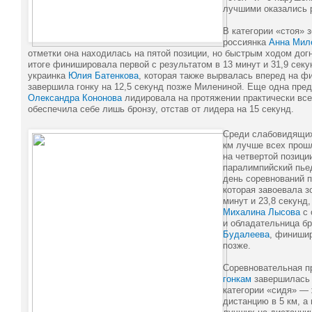
лучшими оказались 
В категории «стоя» 
россиянка
Анна Мил
отметки она находилась на пятой позиции, но быстрым ходом дог
итоге финишировала первой с результатом в 13 минут и 31,9 секу
украинка
Юлия Батенкова
, которая также вырвалась вперед на ф
завершила гонку на 12,5 секунд позже Милениной. Еще одна пре
Олександра Кононова
лидировала на протяжении практически всей
обеспечила себе лишь бронзу, отстав от лидера на 15 секунд.
Среди слабовидящих
км лучше всех прошл
на четвертой позици
паралимпийский пье
день соревнований 
которая завоевала з
минут и 23,8 секунд,
Михалина Лысова
с 
и обладательница б
Будалеева
, финишир
позже.
Соревновательная п
гонкам
завершилась 
категории «сидя» —
дистанцию в 5 км, 