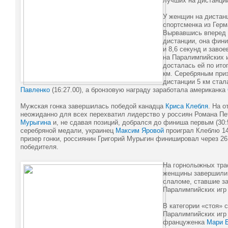
лучших на дистанции
У женщин на дистанц
спортсменка из Гер
Вырвавшись вперед 
дистанции, она фин
и 8,6 секунд и заво
на Паралимпийских 
досталась ей по ито
км. Серебряным при
дистанции 5 км стал
Павленко
(16:27.00), а бронзовую награду заработала американка
Мужская гонка завершилась победой канадца
Криса Клебля
. На о
неожиданно для всех перехватил лидерство у россиян Романа П
Мурыгина
и, не сдавая позиций, добрался до финиша первым (30:
серебряной медали, украинец
Максим Яровой
проиграл Клеблю 14
призер гонки, россиянин Григорий Мурыгин финишировал через 26
победителя.
На горнолыжных тра
женщины завершили 
слаломе, ставшие з
Паралимпийских игр 
В категории «стоя»
Паралимпийских игр
француженка
Мари 