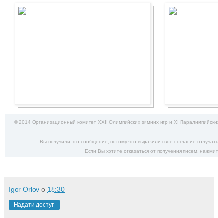
© 2014 Организационный комитет XXII Олимпийских зимних игр и XI Паралимпийских
Вы получили это сообщение, потому что выразили свое согласие получат
Если Вы хотите отказаться от получения писем,
нажмит
Igor Orlov
о
18:30
Надати доступ