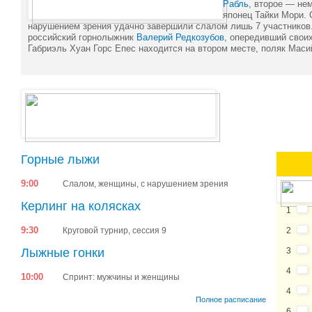
Рабль
, второе — не
японец Тайки Мори. 
нарушением зрения удачно завершили слалом лишь 7 участников
российский горнолыжник
Валерий Редкозубов
, опередивший свои
Габриэль Хуан Горс Епес находится на втором месте, поляк Маси
Горные лыжи
9:00
Слалом, женщины, с нарушением зрения
Керлинг на колясках
1
9:30
Круговой турнир, сессия 9
2
Лыжные гонки
3
4
10:00
Спринт: мужчины и женщины
4
Полное расписание
6