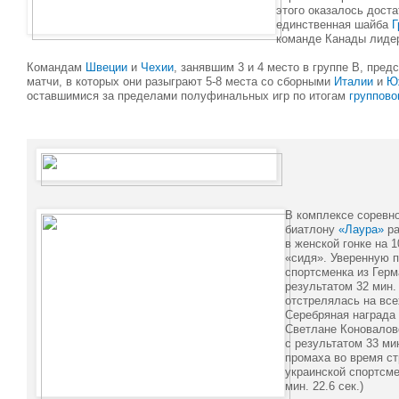
этого оказалось дост
единственная шайба
Г
команде Канады лидер
Командам
Швеции
и
Чехии
, занявшим 3 и 4 место в группе B, пре
матчи, в которых они разыграют 5-8 места со сборными
Италии
и
Ю
оставшимися за пределами полуфинальных игр по итогам
группово
В комплексе соревн
биатлону
«Лаура»
ра
в женской гонке на 
«сидя». Уверенную 
спортсменка из Гер
результатом 32 мин.
отстрелялась на все
Серебряная награда
Светлане Коновалов
с результатом 33 мин
промаха во время ст
украинской спортсм
мин. 22.6 сек.)