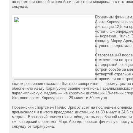
во время финальной стрельбы и в итоге финишировала с отставан
секунды.
Победным финишем р
Азата Карачурина за
дистанции 12,5 км с
«стоя». Он опередил
— норвежец Нильс Э
канадцу Марку Арен
ступень пьедестала.
Стартовавший посл
отстрелялся на трех
с лидерской позиции
острой борьбе за ме
четвертой стрельбе 
отправился на штраф
ходом россиянин оказался быстрее соперников — преимущество 
обеспечило Азату Карачурину звание чемпиона Паралимпийских и
паралимпийскую медаль — на короткой дистанции 18-летний спор
Итоговое время Карачурина — 29 минут и 30 секунд.
Норвежский спортсмен Нильс Эрик Ульсет на последнем огневом
промахнулся и в итоге преодолел дистанцию за 30 минут и 24,6 с
медаль. Бронзовый призер гонки, обладатель серебряной медали в
км, канадский спортсмен Марк Арендс пересек финишную черту с 
секунду от Карачурина.