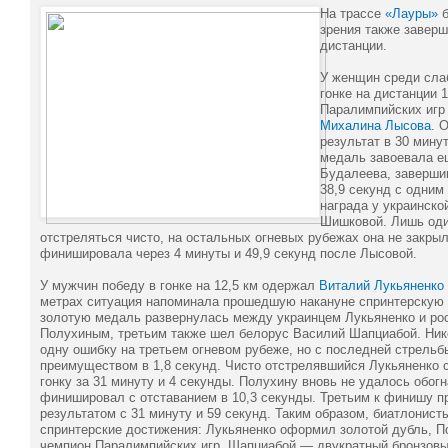
На трассе
«Лауры»
б
зрения также заверш
дистанции.
У женщин среди сла
гонке на дистанции 
Паралимпийских игр 
Михалина Лысова
. 
результат в 30 мину
медаль завоевала е
Будалеева, завершив
38,9 секунд с одним
награда у украинско
Шишковой. Лишь оди
отстреляться чисто, на остальных огневых рубежах она не закры
финишировала через 4 минуты и 49,9 секунд после Лысовой.
У мужчин победу в гонке на 12,5 км одержал
Виталий Лукьяненко
метрах ситуация напоминала прошедшую накануне спринтерскую го
золотую медаль развернулась между украинцем Лукьяненко и р
Полухиным, третьим также шел белорус Василий Шапциабой. Ник
одну ошибку на третьем огневом рубеже, но с последней стрель
преимуществом в 1,8 секунд. Чисто отстрелявшийся Лукьяненко
гонку за 31 минуту и 4 секунды. Полухину вновь не удалось обог
финишировал с отставанием в 10,3 секунды. Третьим к финишу 
результатом с 31 минуту и 59 секунд. Таким образом, биатлонист
спринтерские достижения: Лукьяненко оформил золотой дубль, П
чемпион Паралимпийских игр, Шапциабой — двукратный бронзов