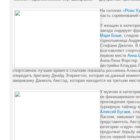
На склонах
«Розы Х
часть соревнований 
У женщин в категори
заезда лидирует фр
Мари Боше
, следом 
горнолыжница Андре
Стефани Джелен. В к
возглавляют спортс
первом месте
Анна 
Анна-Лена Форстер.
австрийка Клаудиа 
спортсменок лучшее время в слаломе показала россиянка Алекс
опередить британку Джейд Этерингтон, которая на данный момент
американку Даниэль Амстэд, которая находится на третьем месте
У мужчин в категори
не финишировали из
прохождения трассы
турнирную таблицу 
Алексей Бугаев
, сл
Ласком, замыкает т
представитель Авст
категории «сидя» ли
продолжат борьбу з
после первой попыт