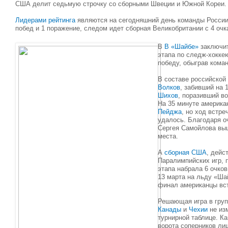
США делит седьмую строчку со сборными Швеции и Южной Кореи.
Лидерами рейтинга
являются на сегодняшний день команды России 
побед и 1 поражение, следом идет сборная Великобритании с 4 очк
В
В «Шайбе»
заключит
этапа по следж-хокке
победу, обыграв кома
В составе российско
Волков
, забивший на 
Шихов
, поразивший во
На 35 минуте америка
Пейджа
, но ход встре
удалось. Благодаря о
Сергея Самойлова вы
места.
А
сборная США
, дейс
Паралимпийских игр, 
этапа набрала 6 очков
13 марта на льду «Ша
финал американцы вст
Решающая игра в гру
Канады
и
Чехии
не из
турнирной таблице. К
ворота соперников ли