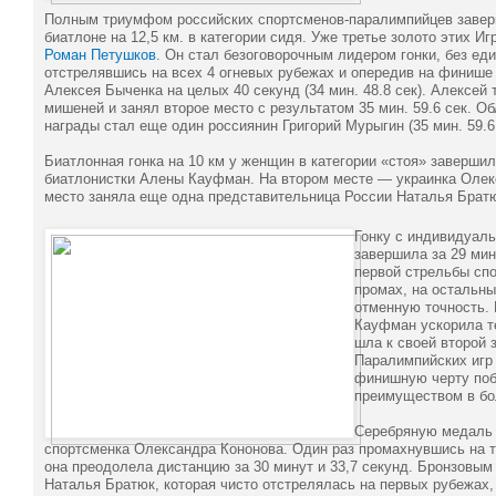
Полным триумфом российских спортсменов-паралимпийцев завер
биатлоне на 12,5 км. в категории сидя. Уже третье золото этих И
Роман Петушков
. Он стал безоговорочным лидером гонки, без ед
отстрелявшись на всех 4 огневых рубежах и опередив на финише
Алексея Быченка на целых 40 секунд (34 мин. 48.8 сек). Алексей 
мишеней и занял второе место с результатом 35 мин. 59.6 сек. О
награды стал еще один россиянин Григорий Мурыгин (35 мин. 59.6 
Биатлонная гонка на 10 км у женщин в категории «стоя» заверши
биатлонистки Алены Кауфман. На втором месте — украинка Олек
место заняла еще одна представительница России Наталья Брат
Гонку с индивидуаль
завершила за 29 мин
первой стрельбы сп
промах, на остальны
отменную точность. 
Кауфман ускорила т
шла к своей второй 
Паралимпийских игр
финишную черту поб
преимуществом в бо
Серебряную медаль 
спортсменка Олександра Кононова. Один раз промахнувшись на т
она преодолела дистанцию за 30 минут и 33,7 секунд. Бронзовым
Наталья Братюк, которая чисто отстрелялась на первых рубежах,