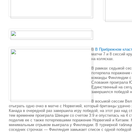
В
В
Прибрежном клас
матчи 7 и 8 сессий кр
на колясках.
В рамках седьмой сес
потерпела поражение 
команды Финляндии с 
Словакия проиграла Ю
Единственный на сего
завершился победой н
В восьмой сессии Вел
отыграть одно очко в матче с Норвегией, который британцы удачно 
Канада в очередной раз завершила игру победой, на этот раз над с
тем временем проиграла Швеции со счетом 3:9 и опустилась на 4 
поделив ее с также потерпевшими поражение Норвегией и Китаем.
минимальным отрывом выиграла у Финляндии. В турнирной таблиц
соседних строчках — Финляндия замыкает список с одной победой