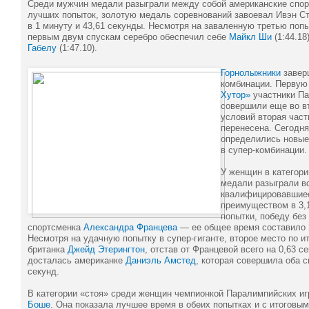
Среди мужчин медали разыграли между собой американские спор
лучших попыток, золотую медаль соревнований завоевал Ивэн Стр
в 1 минуту и 43,61 секунды. Несмотря на заваленную третью поп
первым двум спускам серебро обеспечил себе
Майкл Ши
(1:44.18
Габелу
(1:47.10).
Горнолыжники
завер
комбинации. Первую
Хутор»
участники Па
совершили еще во вт
условий вторая част
перенесена. Сегодня
определились новые
в супер-комбинации.
У женщин в категори
медали разыграли вс
квалифицировавшиес
преимуществом в 3,
попытки, победу без
спортсменка
Александра Францева
— ее общее время составило 2
Несмотря на удачную попытку в супер-гиганте, второе место по и
британка
Джейд Этерингтон
, отстав от Францевой всего на 0,63 с
досталась американке
Даниэль Амстед
, которая совершила оба с
секунд.
В категории «стоя» среди женщин чемпионкой Паралимпийских и
Боше
. Она показала лучшее время в обеих попытках и с итоговым