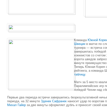
Команда
Южной Коре
Швеции
в матче по сл
турнира — встреча со
завершилась победой
хоккеистов со счетом 
ворота шведов забро
минуте преимущество
Теперь Южная Корея ст
рейтинга, а команда 
таблицу
.
Матч за 5 место квал
Паралимпийских игр 
победой Чехии над сб
Первые два периода встречи завершились безрезультативной ничье
периода, на 32 минуте
Зденек Сафранек
наносит удар по воротам п
Михал Гайер
за две минуты оформляет дубль и приносит своей кома