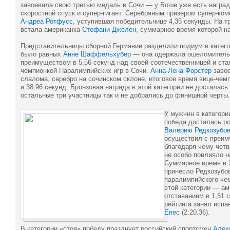
завоевала свою третью медаль в Сочи — у Боше уже есть награ
скоростной спуск и супер-гигант. Серебряным призером супер-ко
Андреа Ротфусс
, уступившая победительнице 4,35 секунды. На т
встала американка
Стефани Джелен
, суммарное время которой н
Представительницы сборной Германии разделили подиум в катего
было равных
Анне Шаффельхубер
— она одержала ошеломитель
преимуществом в 5,56 секунд над своей соотечественницей и ста
чемпионкой Паралимпийских игр в Сочи.
Анна-Лена Форстер
завое
слалома, серебро на сочинском склоне, итоговое время вице-чем
и 38,96 секунд. Бронзовая награда в этой категории не досталась
остальные три участницы так и не добрались до финишной черты.
У мужчин в категори
победа досталась р
Валерию Редкозубов
осуществил с преим
благодаря чему четв
не особо повлияло н
Суммарное время в 2
принесло Редкозубов
паралимпийского че
этой категории — а
отставанием в 1,51 
рейтинга занял исп
Епес
(2:20.36).
В категории «стоя» победу празднует российский спортсмен
Алек