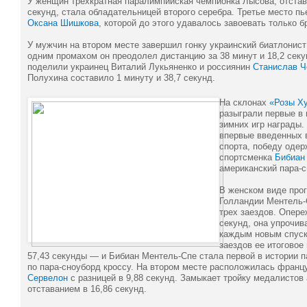
У женщин трехкратная паралимпийская чемпионка Лысова, отстав 
секунд, стала обладательницей второго серебра. Третье место п
Оксана Шишкова
, которой до этого удавалось завоевать только 
У мужчин на втором месте завершил гонку украинский биатлонис
одним промахом он преодолел дистанцию за 38 минут и 18,2 секу
поделили украинец Виталий Лукьяненко и россиянин
Станислав Ч
Полухина составило 1 минуту и 38,7 секунд.
На склонах
«Розы Х
разыграли первые в
зимних игр награды.
впервые введенных 
спорта, победу оде
спортсменка
Бибиан
американский пара-
В женском виде про
Голландии Ментель-
трех заездов. Опере
секунд, она упрочив
каждым новым спуск
заездов ее итоговое
57,43 секунды — и Бибиан Ментель-Спе стала первой в истории 
по пара-сноуборд кроссу. На втором месте расположилась фран
Сервелон
с разницей в 9,88 секунд. Замыкает тройку медалистов
отставанием в 16,86 секунд.