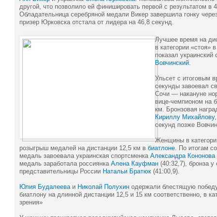
другой, что позволило ей финишировать первой с результатом в 4
Обладательница серебряной медали Викер завершила гонку через
призер Юрковска отстала от лидера на 46,8 секунд.
Лучшее время на ди
в категории «стоя» 
показал украинский
Вовчинский
.
Ульсет с итоговым в
секунды завоевал св
Сочи — накануне но
вице-чемпионом на б
км. Бронзовая награ
Кириллу Михайлову
секунд позже Вовчин
Женщины в категори
розыгрыш медалей на дистанции 12,5 км в
биатлоне
. По итогам с
медаль завоевала украинская спортсменка
Александра Кононова
медаль заработала россиянка
Алена Кауфман
(40:32,7), бронза у
представительницы России
Натальи Братюк
(41:00,9).
Юлия Будалеева
и
Николай Полухин
одержали блестящую победу
биатлону на длинной дистанции 12,5 и 15 км соответственно, в к
зрения»