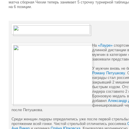
матча сборная Чехии теперь занимает 5 строчку турнирной таблицы
на 6 позиции.
На
«Лауре»
спортсме
длинной дистанции в
мужчин в категории 
завоевали представ
У мужчин вновь не 
Роману Петушкову
. 
награды стал росси
закрывший 2 мишени
быстрым ходом. Отс
лидера составило 2 
Бронзовую медаль в
добавил
Александр 
финишировавший чер
после Петушкова.
Среди женщин лидеры определились уже после первой стрельбы 
протяжении всей гонки. Чистой стрельбой отличились россиянка
Аня Викер
и украинка
Олёна Юрковска
. Коновалова молниеносно