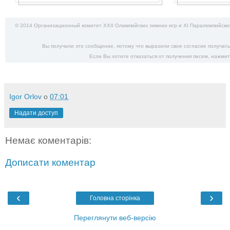
© 2014 Организационный комитет XXII Олимпийских зимних игр и XI Паралимпийских
Вы получили это сообщение, потому что выразили свое согласие получат
Если Вы хотите отказаться от получения писем,
нажмит
Igor Orlov
о
07:01
Надати доступ
Немає коментарів:
Дописати коментар
‹
›
Головна сторінка
Переглянути веб-версію