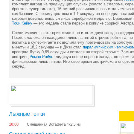
комплект наград на предыдущих спусках (золото в слаломе, сере
бронза в супер-гиганте), 16-летний россиянин вновь стал чемпионо
комбинации. С преимуществом в 1,1 секунду он опередил австри
который довольствовался лишь серебряной медалью. Бронзовая 
Тоби Кейну
— его медаль стала первой в копилке сборной Австра
Среди мужчин в категории «сидя» по итогам двух заездов лидер
После слалома он находился лишь на пятой строчке рейтинга, но
попытка в супер-гиганте позволила ему претендовать на золотую 
минуты и 18,2 секунды — и Дуэк стал
паралимпийским чемпионо
проиграл Дуэку 0,89 секунды и остался на второй строчке. Замык
австриец
Роман Рабль
: лидируя после первого заезда, во время 
финишировал лишь пятым. Итоговое время австрийского спортсме
секунд.
Лыжные гонки
10:00
Смешанная Эстафета 4х2,5 км
Следж-хоккей на льду