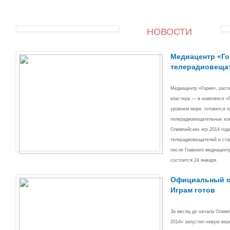
НОВОСТИ
Медиацентр «Го
телерадиовещат
Медиацентр «Горки», расп
кластера — в комплексе «
уровнем моря, готовится 
телерадиовещательных ком
Олимпийских игр 2014 год
телерадиовещателей и ст
после Главного медиацент
состоится 24 января.
Официальный са
Играм готов
За месяц до начала Олимп
2014» запустил новую вер