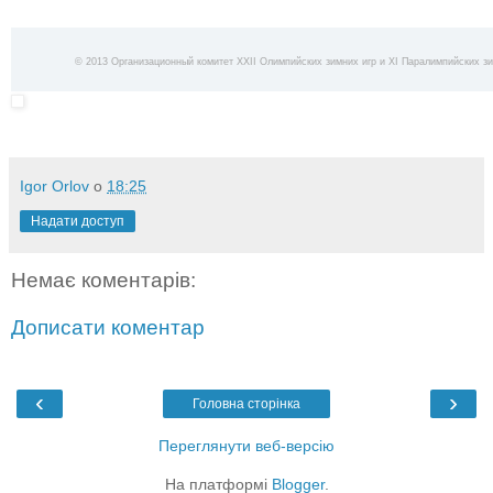
© 2013 Организационный комитет XXII Олимпийских зимних игр и XI Паралимпийских зи
Igor Orlov
о
18:25
Надати доступ
Немає коментарів:
Дописати коментар
‹
›
Головна сторінка
Переглянути веб-версію
На платформі
Blogger
.