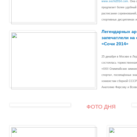
www.sochi2014.com
. Она 
предлагает более удобный
расписании соревнований,
спортивных дисциплинах и
Легендарных ар
запечатлели на
«Сочи 2014»
25 декабря в Москве в Ле
состоялась торжественная
«ХХII Олимпийские зимние 
спорта», посвящённых зн
хоккеистам сборной СССР
Анатолию Фирсову и Всев
ФОТО ДНЯ